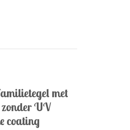
amilietegel met
 zonder UV
e coating