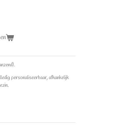
gen
anzend).
olledig personaliseerbaar, afhankelijk
ezin.